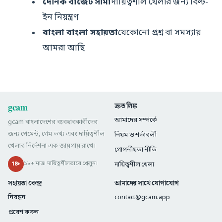
দৈনিক বাজেট সীমা
দায়িত্বশীল খেলার জন্য বিল্ট-
ইন নিয়ন্ত্রণ
বাংলা বাংলা সহায়তা
যেকোনো প্রশ্ন বা সমস্যায়
আমরা আছি
gcam
দ্রুত লিঙ্ক
আমাদের সম্পর্কে
gcam বাংলাদেশের ব্যবহারকারীদের
জন্য পেমেন্ট, গেম তথ্য এবং দায়িত্বশীল
নিয়ম ও শর্তাবলী
খেলার নির্দেশনা এক জায়গায় রাখে।
গোপনীয়তা নীতি
১৮+ মাত্র। দায়িত্বশীলভাবে খেলুন।
18+
দায়িত্বশীল খেলা
সহায়তা কেন্দ্র
আমাদের সাথে যোগাযোগ
নিবন্ধন
contact@gcam.app
প্রবেশ করুন