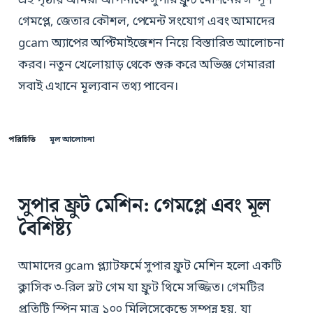
এই পৃষ্ঠায় আমরা আপনাকে সুপার ফ্রুট মেশিনের সম্পূর্ণ
গেমপ্লে, জেতার কৌশল, পেমেন্ট সংযোগ এবং আমাদের
gcam অ্যাপের অপ্টিমাইজেশন নিয়ে বিস্তারিত আলোচনা
করব। নতুন খেলোয়াড় থেকে শুরু করে অভিজ্ঞ গেমাররা
সবাই এখানে মূল্যবান তথ্য পাবেন।
পরিচিতি
মূল আলোচনা
সুপার ফ্রুট মেশিন: গেমপ্লে এবং মূল
বৈশিষ্ট্য
আমাদের gcam প্ল্যাটফর্মে সুপার ফ্রুট মেশিন হলো একটি
ক্লাসিক ৩-রিল স্লট গেম যা ফ্রুট থিমে সজ্জিত। গেমটির
প্রতিটি স্পিন মাত্র ১০০ মিলিসেকেন্ডে সম্পন্ন হয়, যা