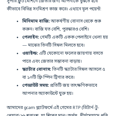
সুপার ফ্রুট মেশিনে জেতার জন্য আপনাকে বুঝতে হবে
কীভাবে বিভিন্ন সংমিশ্রণ কাজ করে। এখানে মূল পয়েন্ট:
মিনিমাম বাজি:
আকর্ষণীয় বোনাস থেকে শুরু
করুন। বাজি যত বেশি, পুরস্কারও বেশি।
পেলাইন:
গেমটি একটি একক পেলাইনে খেলা হয়
— মাঝের তিনটি সিম্বল মিলতে হবে।
ওয়াইল্ড:
এটি যেকোনো ফলের জায়গায় বসতে
পারে এবং জেতার সম্ভাবনা বাড়ায়।
স্ক্যাটার বোনাস:
তিনটি স্ক্যাটার সিম্বল আসলে ৫
বা ১০টি ফ্রি স্পিন ট্রিগার করে।
পেআউট সময়:
প্রতিটি জয় তাৎক্ষণিকভাবে
আপনার অ্যাকাউন্টে যুক্ত হয়।
আমাদের gcam প্ল্যাটফর্মে এই গেমের RTP (রিটার্ন-টু-
প্লেয়ার) ৯৬ শতাংশ, যা শিল্পের মান। অর্থাৎ, দীর্ঘমেয়াদে প্রতি