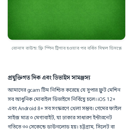
বোনাস রাউন্ড: ফ্রি স্পিন ট্রিগার হওয়ার পর বর্ধিত সিম্বল ডিসপ্লে
প্রযুক্তিগত দিক এবং ডিভাইস সামঞ্জস্য
আমাদের gcam টিম নিশ্চিত করেছে যে সুপার ফ্রুট মেশিন
সব আধুনিক মোবাইল ডিভাইসে নির্বিঘ্নে চলে। iOS 12+
এবং Android 8+ সব সংস্করণে খেলা সম্ভব। গেমের ফাইল
সাইজ মাত্র ৩ মেগাবাইট, যা ঢাকার সাধারণ ইন্টারনেট
গতিতে ৩০ সেকেন্ডে ডাউনলোড হয়। চট্টগ্রাম, সিলেট বা