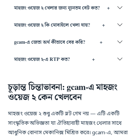
মাহজং ওয়েজ ২ খেলার জন্য ন্যূনতম বেট কত?
+
মাহজং ওয়েজ ২ কি মোবাইলে খেলা যায়?
+
gcam-এ জেতা অর্থ কীভাবে বের করি?
+
মাহজং ওয়েজ ২-এ RTP কত?
+
চূড়ান্ত চিন্তাভাবনা: gcam-এ মাহজং
ওয়েজ ২ কেন খেলবেন
মাহজং ওয়েজ ২ শুধু একটি স্লট গেম নয় — এটি একটি
সাংস্কৃতিক অভিজ্ঞতা যা ঐতিহ্যবাহী মাহজং খেলার সাথে
আধুনিক বোনাস মেকানিক্স মিশ্রিত করে। gcam-এ, আমরা